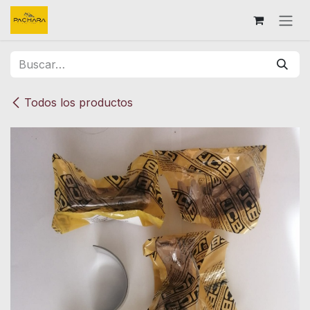
Ir al contenido
Todos los productos