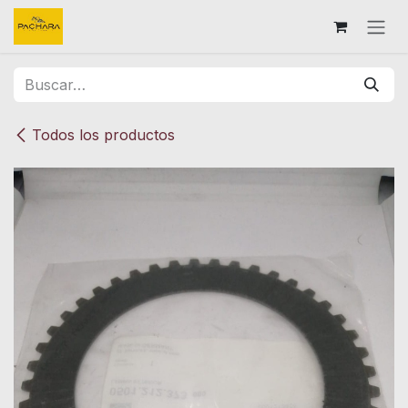
Ir al contenido
Todos los productos