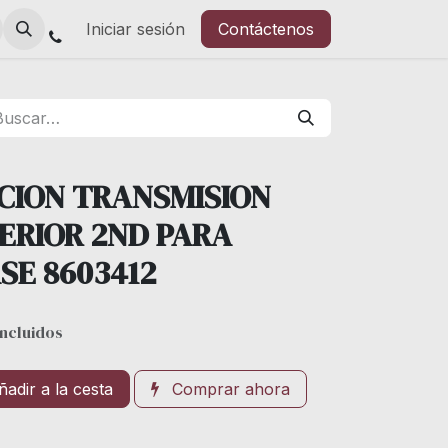
Iniciar sesión
Contáctenos
CCION TRANSMISION
ERIOR 2ND PARA
E 8603412
ncluidos
adir a la cesta
Comprar ahora