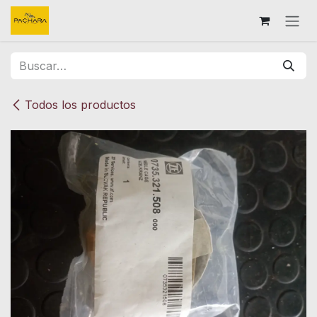
Ir al contenido
Todos los productos