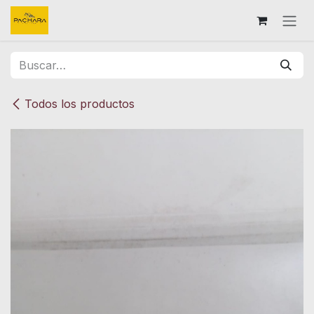
Ir al contenido
Todos los productos