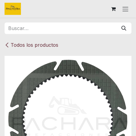
Ir al contenido
Todos los productos