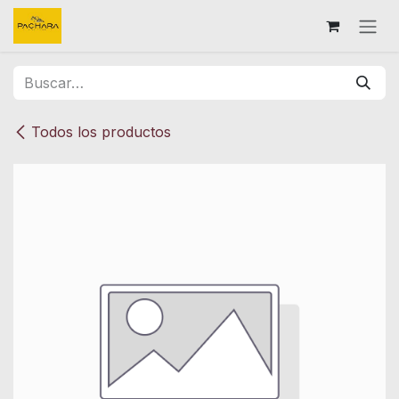
Ir al contenido
Todos los productos