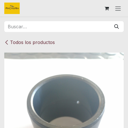
Ir al contenido
Todos los productos