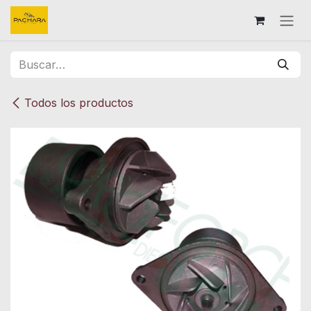
Ir al contenido
Todos los productos