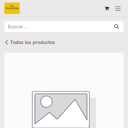
Ir al contenido
Todos los productos