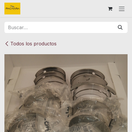
Ir al contenido
Todos los productos