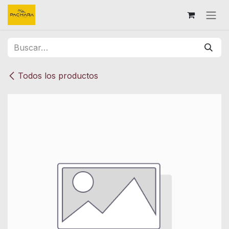
Ir al contenido
Todos los productos