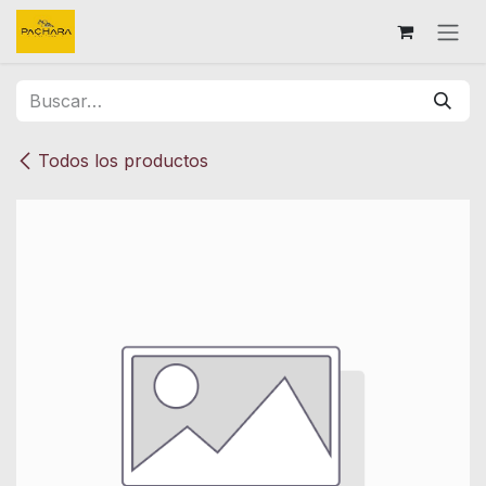
Ir al contenido
Todos los productos