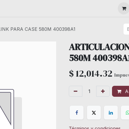
MAQUINARIA
LINK PARA CASE 580M 400398A1
ARTICULACION
580M 400398A
$
12,014.32
Impues
Añ
Términos y condiciones