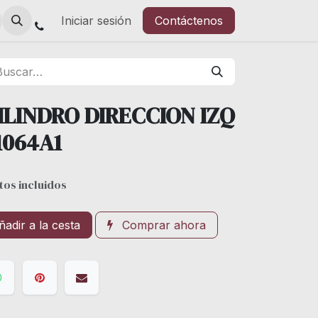
Iniciar sesión
Contáctenos
ILINDRO DIRECCION IZQ
1064A1
os incluidos
adir a la cesta
Comprar ahora