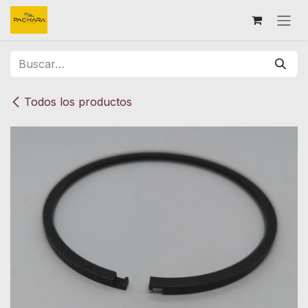
Ir al contenido
Todos los productos