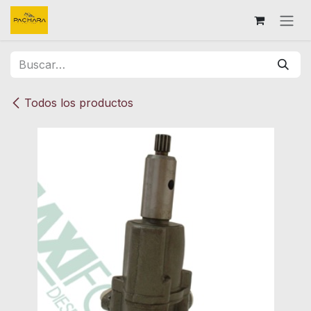
Ir al contenido
Todos los productos