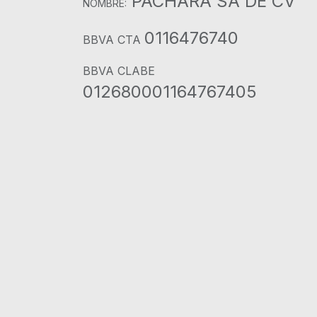
PACHARA SA DE CV
NOMBRE:
0116476740
BBVA CTA
BBVA CLABE
012680001164767405