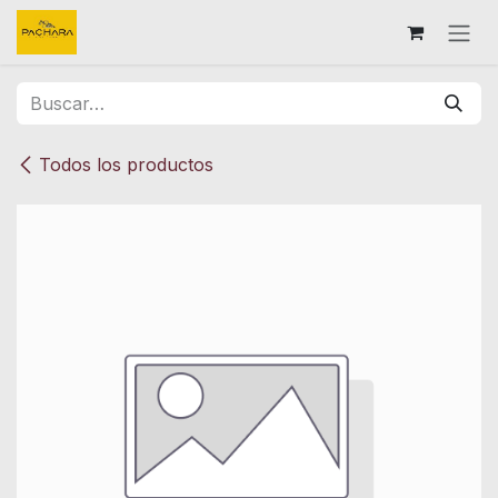
Ir al contenido
Todos los productos