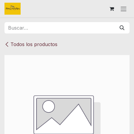
Ir al contenido
Todos los productos