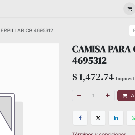
MAQUINARIA
ERPILLAR C9 4695312
CAMISA PARA 
4695312
$
1,472.74
Impuest
Añ
Términos y condiciones