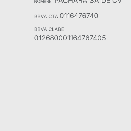
PACHARA SA DE CV
NOMBRE:
0116476740
BBVA CTA
BBVA CLABE
012680001164767405