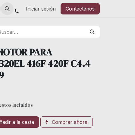
Iniciar sesión
Contáctenos
MOTOR PARA
20EL 416F 420F C4.4
9
stos incluidos
adir a la cesta
Comprar ahora