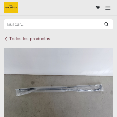
Ir al contenido
Todos los productos