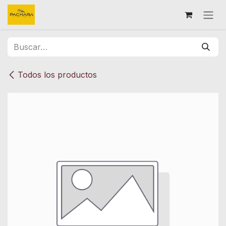
Ir al contenido
Todos los productos