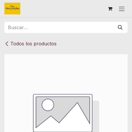
Ir al contenido
Todos los productos