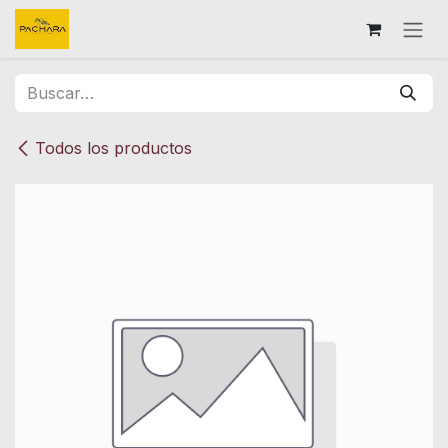
Ir al contenido
Todos los productos