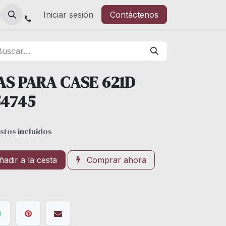
Iniciar sesión
Contáctenos
AS PARA CASE 621D
54745
stos incluidos
adir a la cesta
Comprar ahora