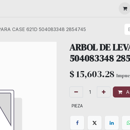
MAQUINARIA
PARA CASE 621D 504083348 2854745
ARBOL DE LEV
504083348 28
$
15,603.28
Impue
Añ
PIEZA