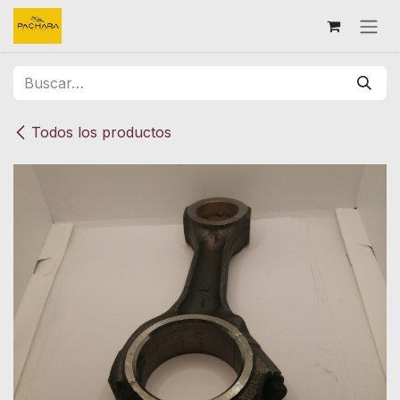
Ir al contenido
Todos los productos