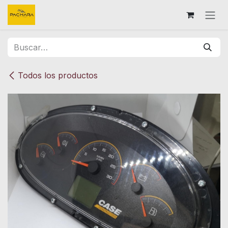
Ir al contenido
Todos los productos