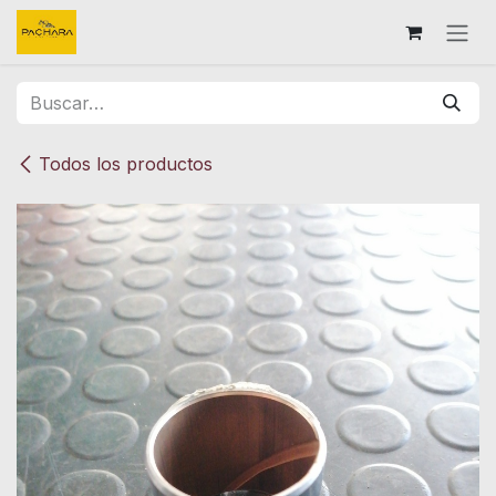
Ir al contenido
Todos los productos