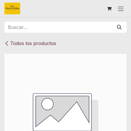
Ir al contenido
Todos los productos