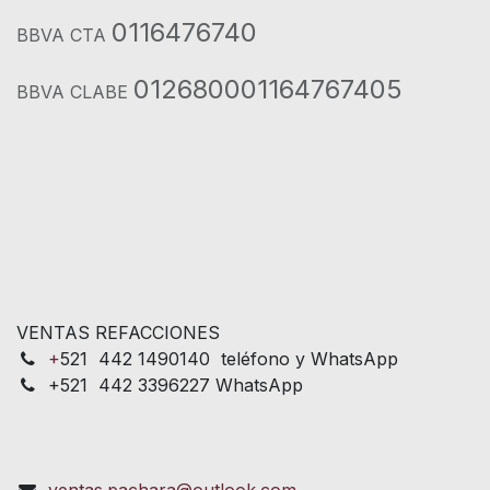
0116476740
BBVA CTA
012680001164767405
BBVA CLABE
VENTAS REFACCIONES
+
521 442 1490140 teléfono y WhatsApp
+521 442 3396227 WhatsApp
ventas.pachara@outlook.com