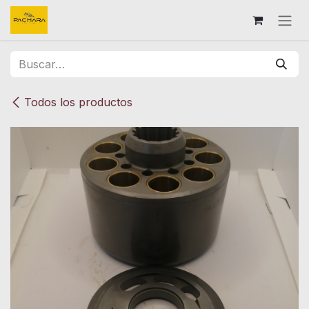
Ir al contenido
Todos los productos