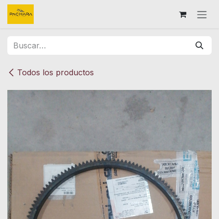
Ir al contenido
Todos los productos