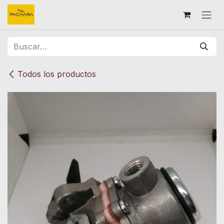
Ir al contenido
Todos los productos