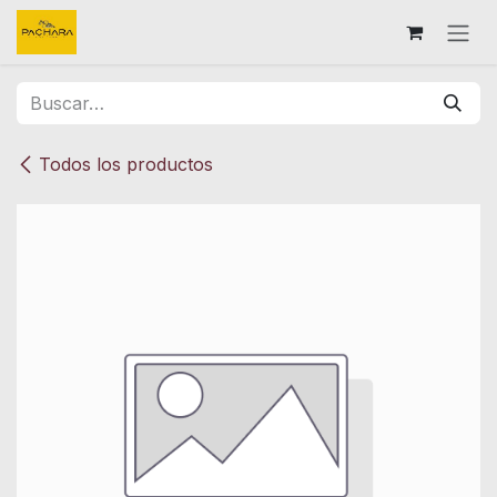
Ir al contenido
Todos los productos