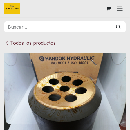
Ir al contenido
Todos los productos