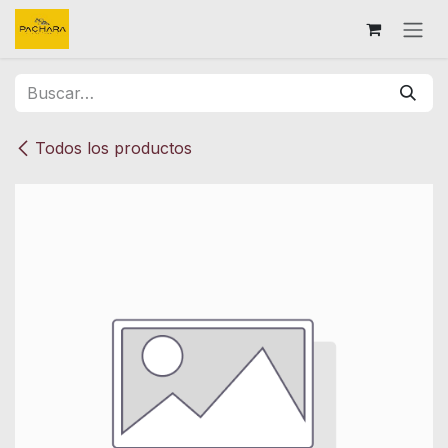
Ir al contenido
Todos los productos