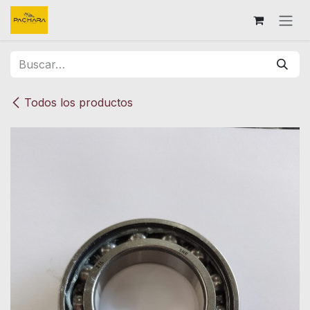
Ir al contenido
Todos los productos