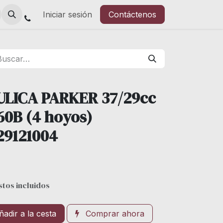
Iniciar sesión
Contáctenos
LICA PARKER 37/29cc
0B (4 hoyos)
29121004
tos incluidos
adir a la cesta
Comprar ahora