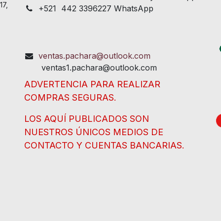
17,
+521 442 3396227 WhatsApp
ventas.pachara@outlook.com
ventas1.pachara@outlook.com
ADVERTENCIA PARA REALIZAR
COMPRAS SEGURAS.
LOS AQUÍ PUBLICADOS SON
NUESTROS ÚNICOS MEDIOS DE
CONTACTO Y CUENTAS BANCARIAS.
NO TENEMOS SUCURSALES, NO
HEMOS CAMBIADO DE CUENTA, NO
TENEMOS ANUNCIOS EN FACEBOOK NI
WHATSAPP. NO SE DEJE
SORPRENDER.