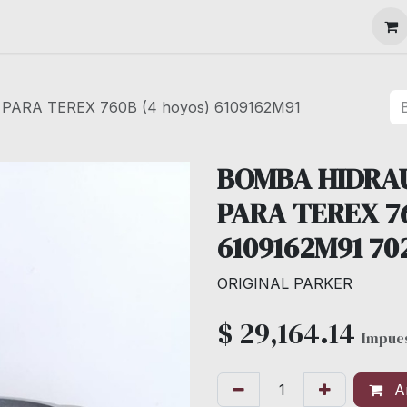
MAQUINARIA
PARA TEREX 760B (4 hoyos) 6109162M91
BOMBA HIDRAU
PARA TEREX 76
6109162M91 70
ORIGINAL PARKER
$
29,164.14
Impues
Añ