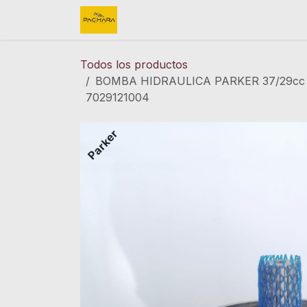
Ir al contenido
Inicio
REFACCIONES
FINK 
Todos los productos
BOMBA HIDRAULICA PARKER 37/29cc 
7029121004
Parker