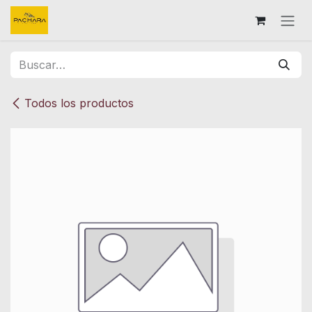
Ir al contenido
Todos los productos