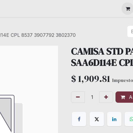
MAQUINARIA
4E CPL 8537 3907792 3802370
CAMISA STD 
SAA6D114E CPL
$
1,909.81
Impuesto
Añ