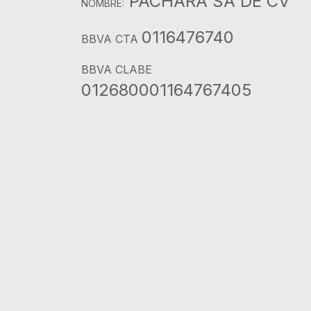
PACHARA SA DE CV
NOMBRE:
0116476740
BBVA CTA
BBVA CLABE
012680001164767405