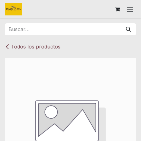
Ir al contenido
Todos los productos