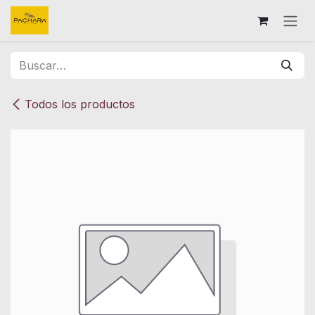
Ir al contenido
Todos los productos