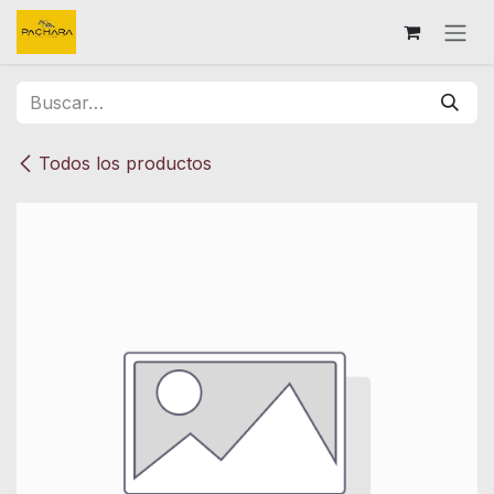
Ir al contenido
Todos los productos