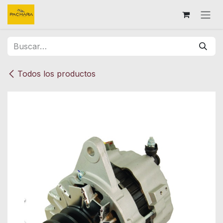
Ir al contenido
Todos los productos