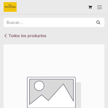
Ir al contenido
Todos los productos