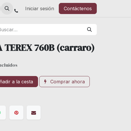
Iniciar sesión
Contáctenos
 TEREX 760B (carraro)
ncluidos
adir a la cesta
Comprar ahora