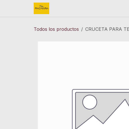
Ir al contenido
Inicio
REFACCIONES
FINK 
Todos los productos
CRUCETA PARA TER