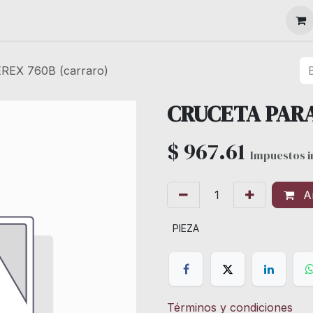
MAQUINARIA
EX 760B (carraro)
CRUCETA PARA
$
967.61
Impuestos i
Añ
PIEZA
Términos y condiciones