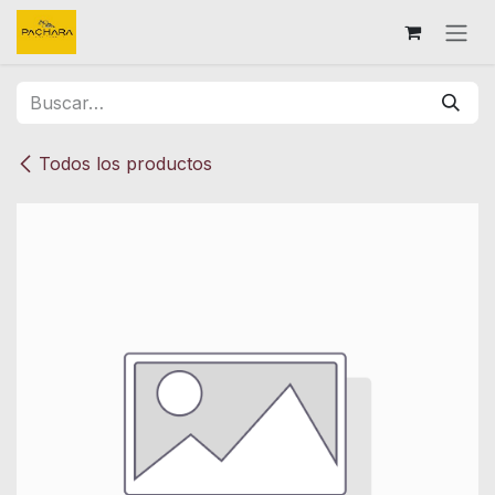
Ir al contenido
Todos los productos