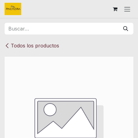
Ir al contenido
Todos los productos