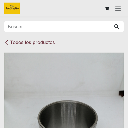
Ir al contenido
Todos los productos